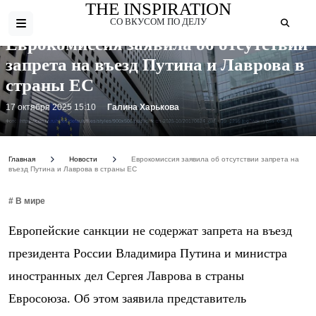
THE INSPIRATION
СО ВКУСОМ ПО ДЕЛУ
Еврокомиссия заявила об отсутствии
запрета на въезд Путина и Лаврова в
страны ЕС
17 октября 2025 15:10
Галина Харькова
Фото: https://cdn.iz.ru/sites/default/files/styles/900x506/public/news-2025-10/20170624_gaf_u39_1259.jpg?itok=yq6s_0mP
Главная
Новости
Еврокомиссия заявила об отсутствии запрета на
въезд Путина и Лаврова в страны ЕС
# В мире
Европейские санкции не содержат запрета на въезд
президента России Владимира Путина и министра
иностранных дел Сергея Лаврова в страны
Евросоюза. Об этом заявила представитель