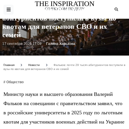
THE INSPIRATION
Фальков: почти 29 тысяч
СО ВКУСОМ ПО ДЕЛУ
абитуриентов поступили в вузы по
квотам для ветеранов СВО и их
семей
17 сентября 2025 17:09
Галина Харькова
Фото:
https://cdnn21.img.ria.ru/images/07e6/04/08/1782552931_0:32:3018:1730_1920x0_80_0_0_e6ed220f203c22af2679037c35343fef.jpg
Главная
Новости
Фальков: почти 29 тысяч абитуриентов поступили в
вузы по квотам для ветеранов СВО и их семей
# Общество
Министр науки и высшего образования Валерий
Фальков на совещании с правительством заявил, что
в российские университеты в 2025 году по льготным
квотам для участников военных действий на Украине