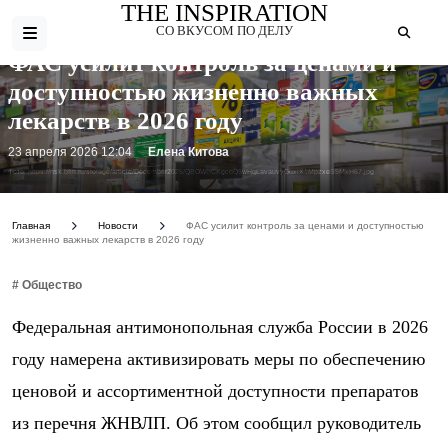
THE INSPIRATION
СО ВКУСОМ ПО ДЕЛУ
ФАС усилит контроль за ценами и
доступностью жизненно важных
лекарств в 2026 году
23 апреля 2026 12:04
Елена Китова
Фото: https://nsk.bfm.ru/storage/article/December2025/QBOWhCKgcdQ5wHqLavauvyGuxiX1MpzxeS9MxH67.jpg
Главная
Новости
ФАС усилит контроль за ценами и доступностью
жизненно важных лекарств в 2026 году
# Общество
Федеральная антимонопольная служба России в 2026
году намерена активизировать меры по обеспечению
ценовой и ассортиментной доступности препаратов
из перечня ЖНВЛП. Об этом сообщил руководитель