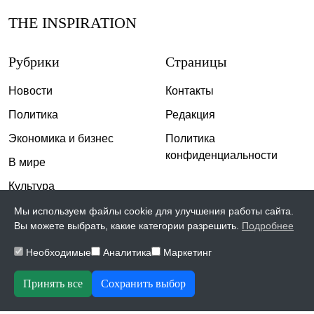
THE INSPIRATION
Рубрики
Страницы
Новости
Контакты
Политика
Редакция
Экономика и бизнес
Политика
конфиденциальности
В мире
Культура
Спорт
Мы используем файлы cookie для улучшения работы сайта.
Вы можете выбрать, какие категории разрешить.
Подробнее
Общество
Необходимые
Аналитика
Маркетинг
Происшествия
Скандалы
Принять все
Сохранить выбор