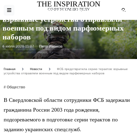
THE INSPIRATION
ФСБ предотвратила серию терактов:
СО ВКУСОМ ПО ДЕЛУ
взрывные устройства отправляли
военным под видом парфюмерных
наборов
6 июля 2026 11:07
Петр Иванов
Фото: https://resizer.mail.ru/p/e1e81066-d9df-5635-b59a-
398e26b1508a/AAAGyU975l7madTpuomxPRr03Xe9hZszEa3FhbttW7hPdeIc0oj7si-
OYV3uonKcF9BhF1La5NPndQLUU2FHQ8RByVE.webp
Главная
Новости
ФСБ предотвратила серию терактов: взрывные
устройства отправляли военным под видом парфюмерных наборов
# Общество
В Свердловской области сотрудники ФСБ задержали
гражданина России 2003 года рождения,
подозреваемого в подготовке серии терактов по
заданию украинских спецслужб.