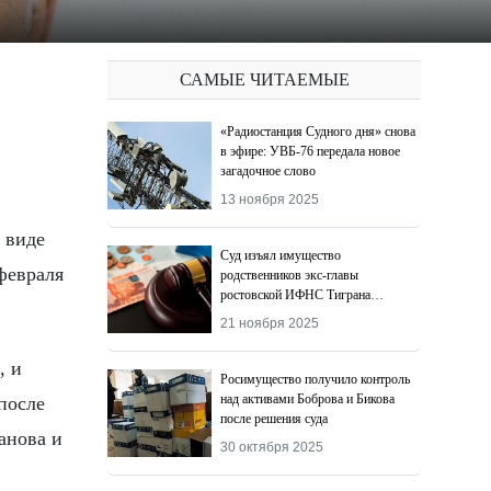
САМЫЕ ЧИТАЕМЫЕ
«Радиостанция Судного дня» снова
в эфире: УВБ-76 передала новое
загадочное слово
13 ноября 2025
 виде
Суд изъял имущество
февраля
родственников экс-главы
ростовской ИФНС Тиграна
Додохяна
21 ноября 2025
, и
Росимущество получило контроль
над активами Боброва и Бикова
после
после решения суда
анова и
30 октября 2025