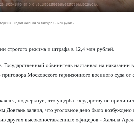
71:1826_1920x1080_80_0_0_c3c1050925915d8e35257196dd6026e0.jpg
орен к 9 годам колонии за взятку в 12 млн рублей
онии строгого режима и штрафа в 12,4 млн рублей.
. Государственный обвинитель настаивал на наказании в
 приговора Московского гарнизонного военного суда от 
каялся, подчеркнув, что ущерба государству не причинил
им Довгань заявил, что уголовное дело было возбуждено 
отив других высокопоставленных офицеров - Халила Арсл