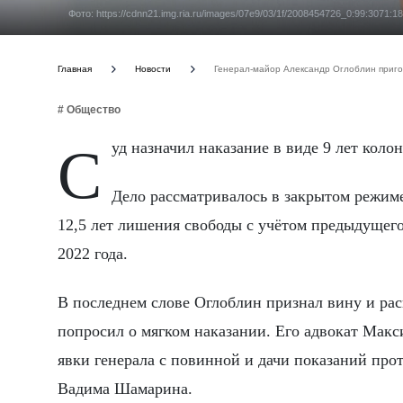
Фото: https://cdnn21.img.ria.ru/images/07e9/03/1f/2008454726_0:99:30
Главная
Новости
Генерал-майор Александр Оглоблин пригов
# Общество
Суд назначил наказание в виде 9 лет кол
Дело рассматривалось в закрытом режиме
12,5 лет лишения свободы с учётом предыдущего
2022 года.
В последнем слове Оглоблин признал вину и рас
попросил о мягком наказании. Его адвокат Макс
явки генерала с повинной и дачи показаний пр
Вадима Шамарина.