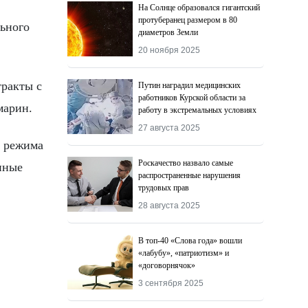
На Солнце образовался гигантский
протуберанец размером в 80
льного
диаметров Земли
20 ноября 2025
тракты с
Путин наградил медицинских
работников Курской области за
марин.
работу в экстремальных условиях
27 августа 2025
о режима
Роскачество назвалo самые
нные
распространенные нарушения
трудовых прав
28 августа 2025
В топ-40 «Слова года» вошли
«лабубу», «патриотизм» и
«договорнячок»
3 сентября 2025