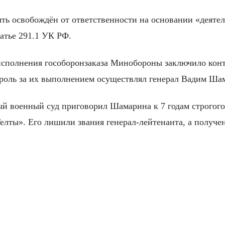
ть освобождён от ответственности на основании «деяте
атье 291.1 УК РФ.
х исполнения гособоронзаказа Минобороны заключило кон
троль за их выполнением осуществлял генерал Вадим Ша
ый военный суд приговорил Шамарина к 7 годам строгог
Телты». Его лишили звания генерал-лейтенанта, а получе