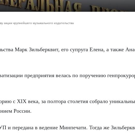
тву акции крупнейшего музыкального издательства
ватизации предприятия велась по поручению генпрокуро
торию с XIX века, за полтора столетия собрало уникальн
янием России.
УП и передана в ведение Минпечати. Тогда же Зильберк