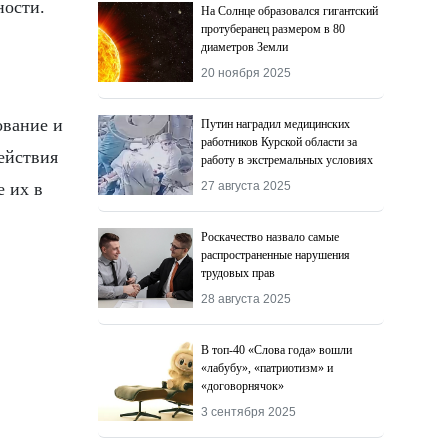
ности.
На Солнце образовался гигантский
протуберанец размером в 80
диаметров Земли
20 ноября 2025
ование и
Путин наградил медицинских
работников Курской области за
ействия
работу в экстремальных условиях
 их в
27 августа 2025
Роскачество назвалo самые
распространенные нарушения
трудовых прав
28 августа 2025
В топ-40 «Слова года» вошли
«лабубу», «патриотизм» и
«договорнячок»
3 сентября 2025