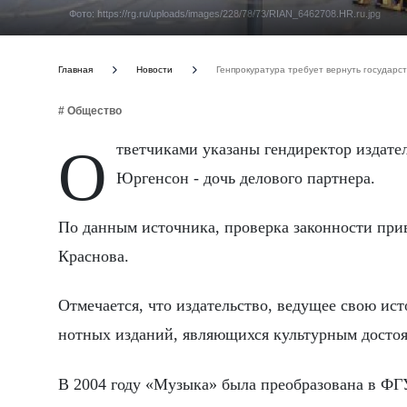
Фото: https://rg.ru/uploads/images/228/78/73/RIAN_6462708.HR.ru.jpg
Главная
Новости
Генпрокуратура требует вернуть государс
# Общество
Ответчиками указаны гендиректор издательства Марк Зильберквит, его супруга Елена, а также Анастасия
Юргенсон - дочь делового партнера.
По данным источника, проверка законности при
Краснова.
Отмечается, что издательство, ведущее свою ис
нотных изданий, являющихся культурным досто
В 2004 году «Музыка» была преобразована в ФГ