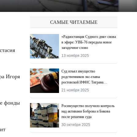
САМЫЕ ЧИТАЕМЫЕ
«Радиостанция Судного дня» снова
в эфире: УВБ-76 передала новое
загадочное слово
13 ноября 2025
Суд изъял имущество
ра Игоря
родственников экс-главы
ростовской ИФНС Тиграна
Додохяна
21 ноября 2025
ые фонды
Росимущество получило контроль
над активами Боброва и Бикова
после решения суда
30 октября 2025
вит