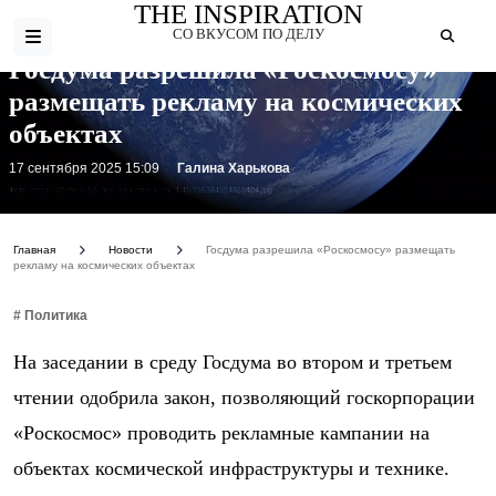
THE INSPIRATION
СО ВКУСОМ ПО ДЕЛУ
Госдума разрешила «Роскосмосу»
размещать рекламу на космических
объектах
17 сентября 2025 15:09
Галина Харькова
Фото: https://s0.rbk.ru/v6_top_pics/media/img/4/40/756384594868404.jpg
Главная
Новости
Госдума разрешила «Роскосмосу» размещать
рекламу на космических объектах
# Политика
На заседании в среду Госдума во втором и третьем
чтении одобрила закон, позволяющий госкорпорации
«Роскосмос» проводить рекламные кампании на
объектах космической инфраструктуры и технике.