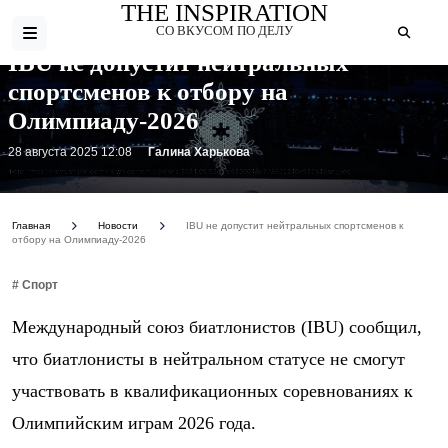
THE INSPIRATION
СО ВКУСОМ ПО ДЕЛУ
IBU не допустит нейтральных
спортсменов к отбору на
Олимпиаду-2026
28 августа 2025 12:08
Галина Харькова
Фото: https://kamyanske.com.ua/wp-content/uploads/2024/09/93c3fd6230048d278671340c927a45ae.jpeg
Главная
Новости
IBU не допустит нейтральных спортсменов к
отбору на Олимпиаду-2026
# Спорт
Международный союз биатлонистов (IBU) сообщил,
что биатлонисты в нейтральном статусе не смогут
участвовать в квалификационных соревнованиях к
Олимпийским играм 2026 года.