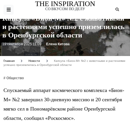
THE INSPIRATION
СО ВКУСОМ ПО ДЕЛУ
Капсула «Бион-М» №2 с животными
и растениями успешно приземлилась
в Оренбургской области
19 сентября 2025 11:09
Елена Китова
Главная
Новости
Капсула «Бион-М» №2 с животными и растениями
успешно приземлилась в Оренбургской области
# Общество
Спускаемый аппарат космического комплекса «Бион-
М» №2 завершил 30-дневную миссию и 20 сентября
мягко сел в Пономарёвском районе Оренбургской
области, сообщил «Роскосмос».