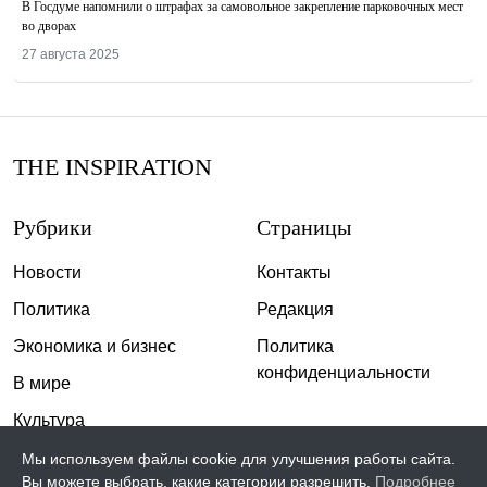
В Госдуме напомнили о штрафах за самовольное закрепление парковочных мест
во дворах
27 августа 2025
THE INSPIRATION
Рубрики
Страницы
Новости
Контакты
Политика
Редакция
Экономика и бизнес
Политика
конфиденциальности
В мире
Культура
Спорт
Мы используем файлы cookie для улучшения работы сайта.
Вы можете выбрать, какие категории разрешить.
Подробнее