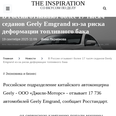
THE INSPIRATION
СО ВКУСОМ ПО ДЕЛУ
В России отзывают более 17 тысяч
седанов Geely Emgrand из-за риска
деформации топливного бака
19 сентября 2025 11:09
Инна Ларионова
Фото: https://avatars.dzeninfra.ru/get-zen_doc/271828/pub_68cd0f79e4d3ff41a1f58506_68cd0f81e7cbf150e4a7bff8/scale_1200
Главная
Новости
В России отзывают более 17 тысяч седанов Geely
Emgrand из-за риска деформации топливного бака
# Экономика и бизнес
Российское подразделение китайского автоконцерна
Geely - ООО «Джили-Моторс» - отзывает 17 736
автомобилей Geely Emgrand, сообщает Росстандарт.