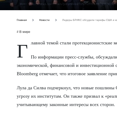
Фото: https://avatars.dzeninfra.ru/get-ynews/271828/2586cdbb0ac67a13f
Главная
Новости
Лидеры БРИКС обсудили тарифы США и ко
# В мире
Главной темой стали протекционистские 
По информации пресс-службы, обсуждалис
экономической, финансовой и инвестиционной с
Bloomberg отмечает, что итоговое заявление прин
Лула да Силва подчеркнул, что новые пошлины
угрозу их институтам. Он также призвал к «реа
учитывающему законные интересы всех сторон.