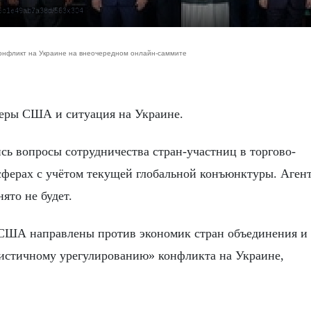
b66c1e49ab7a38d/563x304
нфликт на Украине на внеочередном онлайн-саммите
меры США и ситуация на Украине.
ь вопросы сотрудничества стран-участниц в торгово-
ферах с учётом текущей глобальной конъюнктуры. Аген
ято не будет.
 США направлены против экономик стран объединения и
листичному урегулированию» конфликта на Украине,