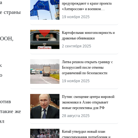
а
предупреждают о крахе проекта
«Антироссия» и военном
е страны
поражении Киева
19 ноября 2025
Картофельная многополярность и
з ООН,
драконьи обнимашки
2 сентября 2025
Литва решила открыть границу с
к
Белоруссией после отмены
ограничений по безопасности
ю
19 ноября 2025
Путин: смещение центра мировой
ротив
экономики в Азию открывает
новые перспективы для РФ
такие же
28 августа 2025
ил
Китай утвердил новый план
стимулирования потребления и