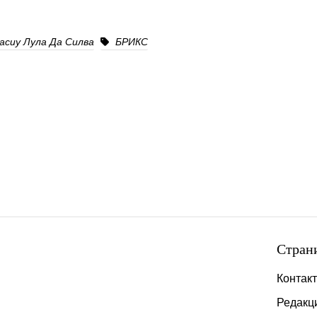
асиу Лула Да Силва
БРИКС
Стран
Контак
Редакц