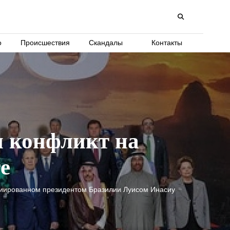
о
Происшествия
Скандалы
Контакты
 конфликт на
е
циированном президентом Бразилии Луисом Инасиу