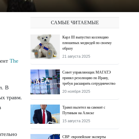
САМЫЕ ЧИТАЕМЫЕ
Карл III выпустил коллекцию
плюшевых медведей по своему
образу
21 августа 2025
дент
The
Совет управляющих МАГАТЭ
принял резолюцию по Ирану,
требуя расширить сотрудничество
л. В
20 ноября 2025
ых травм.
в
Трамп вылетел на саммит с
Путиным на Аляске
15 августа 2025
ательно
СВР: европейские эксперты