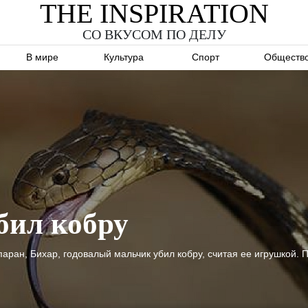
THE INSPIRATION
СО ВКУСОМ ПО ДЕЛУ
В мире
Культура
Спорт
Обществ
бил кобру
ан, Бихар, годовалый мальчик убил кобру, считая ее игрушкой. П