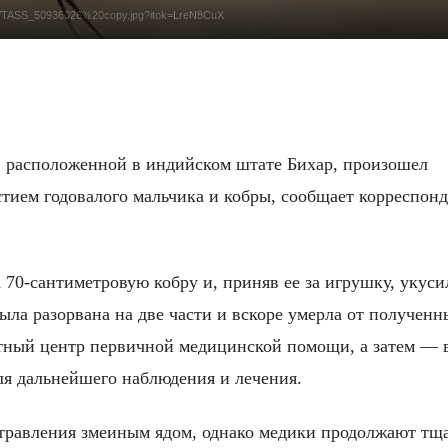
25-07/TASS_50936026%20copy.jpg?itok=LreN8CuX
ием годовалого мальчика и кобры, сообщает корреспон
 70-сантиметровую кобру и, приняв ее за игрушку, укуси
ыла разорвана на две части и вскоре умерла от полученн
стный центр первичной медицинской помощи, а затем — 
я дальнейшего наблюдения и лечения.
травления змеиным ядом, однако медики продолжают тщ