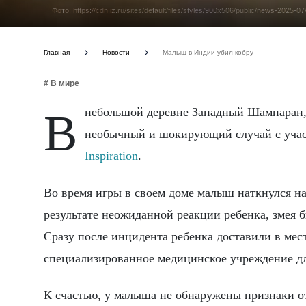
Фото: https://cdn.iz.ru/sites/default/files/styles/900x506/public/news-20
Главная
Новости
Малыш в Индии убил кобру
# В мире
В небольшой деревне Западный Шампаран, расположенной в индийском штате Бихар, произошел
необычный и шокирующий случай с участ
Inspiration
.
Во время игры в своем доме малыш наткнулся на
результате неожиданной реакции ребенка, змея б
Сразу после инцидента ребенка доставили в ме
специализированное медицинское учреждение дл
К счастью, у малыша не обнаружены признаки о