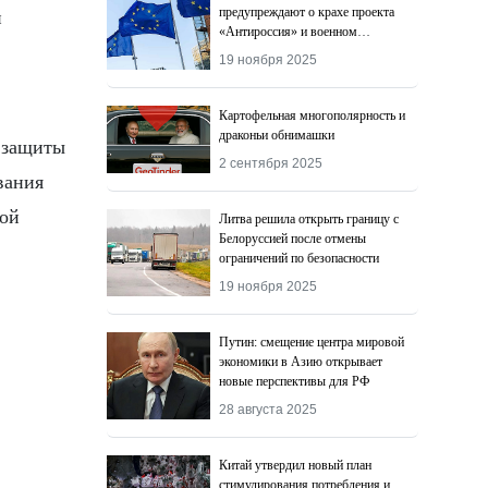
предупреждают о крахе проекта
й
«Антироссия» и военном
поражении Киева
19 ноября 2025
Картофельная многополярность и
драконьи обнимашки
 защиты
2 сентября 2025
вания
ной
Литва решила открыть границу с
Белоруссией после отмены
ограничений по безопасности
19 ноября 2025
Путин: смещение центра мировой
экономики в Азию открывает
новые перспективы для РФ
28 августа 2025
Китай утвердил новый план
стимулирования потребления и