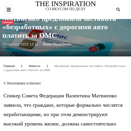
THE INSPIRATION
СО ВКУСОМ ПО ДЕЛУ
Матвиенко предложила заставить
СРОЧНО
«безработных» с дорогими авто
платить за ОМС
25 ноября 2025 12:11
Инна Ларионова
Фото:
https://chtfoms.ru/system/images/W1siZiIsIjIwMjIvMTIvMDEvMzB1Ymdyamd5aV9iMjFiOWE0MzQwZTQ1YzFlNTg4MWVjMThjYzMyYW
Главная
Новости
Матвиенко предложила заставить «безработных»
с дорогими авто платить за ОМС
# Экономика и бизнес
Спикер Совета Федерации Валентина Матвиенко
заявила, что граждане, которые формально числятся
неработающими, но при этом демонстрируют
высокий уровень жизни, должны самостоятельно