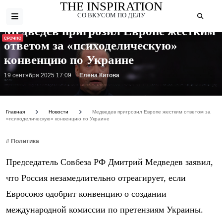
THE INSPIRATION
СО ВКУСОМ ПО ДЕЛУ
Медведев пригрозил Европе жестким
СРОЧНО
ответом за «психоделическую»
конвенцию по Украине
19 сентября 2025 17:09
Елена Китова
Фото:
https://cdnn21.img.ria.ru/images/07e9/04/1d/2014020575_0:0:3072:1728_1920x0_80_0_0_1ecb716fe2ee62b6b97a0401d16df042.jpg
Главная
Новости
Медведев пригрозил Европе жестким ответом за
«психоделическую» конвенцию по Украине
# Политика
Председатель Совбеза РФ Дмитрий Медведев заявил,
что Россия незамедлительно отреагирует, если
Евросоюз одобрит конвенцию о создании
международной комиссии по претензиям Украины.