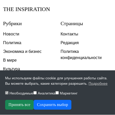
THE INSPIRATION
Рубрики
Страницы
Новости
Контакты
Политика
Редакция
Экономика и бизнес
Политика
конфиденциальности
В мире
Культура
Спорт
Мы используем файлы cookie для улучшения работы сайта.
Вы можете выбрать, какие категории разрешить.
Подробнее
Общество
Необходимые
Аналитика
Маркетинг
Происшествия
Скандалы
Принять все
Сохранить выбор