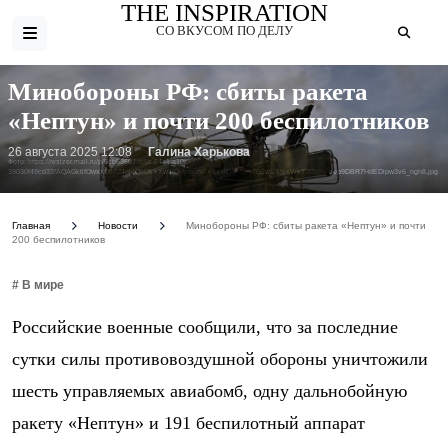
THE INSPIRATION
СО ВКУСОМ ПО ДЕЛУ
Минобороны РФ: сбиты ракета
«Нептун» и почти 200 беспилотников
26 августа 2025 12:08
Галина Харькова
Фото: https://resizer.mail.ru/p/5cb53607-fd5e-54a1-a10c-
39030f49cd32/AQAGktlfOwxK087Z4nlcQeDkYXwIkGLymunkiXaxI6O5o1jUiTG7wUBblxWk7Tf3pIu_cep9DBR7HdEDipw3v6_ngh8.jpg
Главная
Новости
Минобороны РФ: сбиты ракета «Нептун» и почти
200 беспилотников
# В мире
Российские военные сообщили, что за последние
сутки силы противовоздушной обороны уничтожили
шесть управляемых авиабомб, одну дальнобойную
ракету «Нептун» и 191 беспилотный аппарат