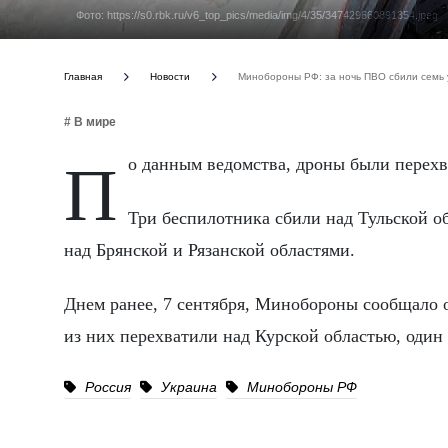
Фото: https://s0.rbk.ru/v6_top_pics/media/img/4/35/347429660891354.jpeg
Главная
Новости
Минобороны РФ: за ночь ПВО сбили семь 
# В мире
По данным ведомства, дроны были перехва
Три беспилотника сбили над Тульской о
над Брянской и Рязанской областями.
Днем ранее, 7 сентября, Минобороны сообщало о
из них перехватили над Курской областью, один 
Россия
Украина
Минобороны РФ