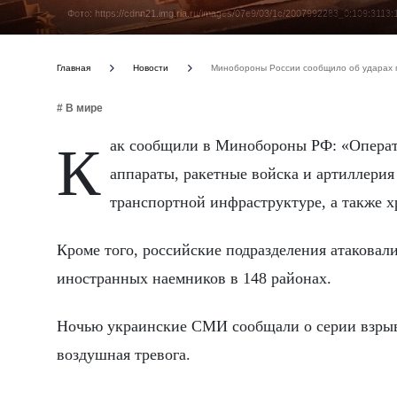
Фото: https://cdnn21.img.ria.ru/images/07e9/03/1c/2007992283_0:109:3
Главная
Новости
Минобороны России сообщило об ударах п
# В мире
Как сообщили в Минобороны РФ: «Оперативно-тактическая авиация, ударные беспилотные летательные
аппараты, ракетные войска и артиллерия
транспортной инфраструктуре, а также 
Кроме того, российские подразделения атакова
иностранных наемников в 148 районах.
Ночью украинские СМИ сообщали о серии взрыво
воздушная тревога.