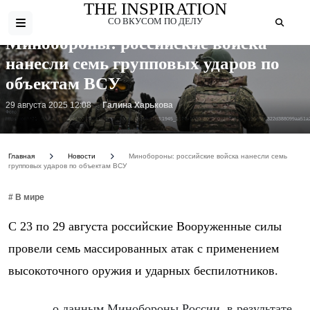
THE INSPIRATION
СО ВКУСОМ ПО ДЕЛУ
Минобороны: российские войска
нанесли семь групповых ударов по
объектам ВСУ
29 августа 2025 12:08
Галина Харькова
Фото:
https://cdnn21.img.ria.ru/images/07e8/0b/1a/1985786055_0:166:3163:1945_1920x1080_80_0_0_284a610eb19be6b0822d388099aa51a2
Главная
Новости
Минобороны: российские войска нанесли семь
групповых ударов по объектам ВСУ
# В мире
С 23 по 29 августа российские Вооруженные силы
провели семь массированных атак с применением
высокоточного оружия и ударных беспилотников.