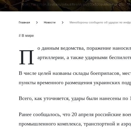
Фото: https://cdn.iz.ru/sites/default/files/styles/900x506/public/news-20
Главная
Новости
Минобороны сообщило об ударах по инфр
# В мире
По данным ведомства, поражение наносилось силами оперативно-тактической авиации, ракетных войск,
артиллерии, а также ударными беспилот
В числе целей названы склады боеприпасов, мес
пункты временного размещения украинских под
Всего, как уточняется, удары были нанесены по 
Ранее сообщалось, что 20 апреля российские во
промышленного комплекса, транспортной и аэр