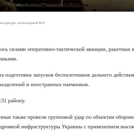
26-04/20201107_gaf_ic06_004-%283%29.jpg?itok=0-2ETn6r
аструктуре, используемой ВСУ
никами.
та подготовки запусков беспилотников дальнего действия
разделений и иностранных наемников.
131 району.
енные также провели групповой удар по объектам оборон
одромной инфраструктуры Украины с применением высо