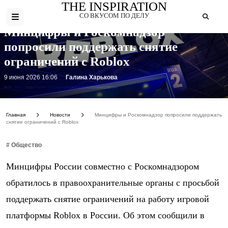
THE INSPIRATION
СО ВКУСОМ ПО ДЕЛУ
Минцифры и Роскомнадзор
попросили поддержать снятие
ограничений с Roblox
9 июня 2026 16:06
Галина Харькова
Фото: https://www.interfax.ru/ftproot/textphotos/2026/06/09/ro1200.jpg
Главная
Новости
Минцифры и Роскомнадзор попросили поддержать
снятие ограничений с Roblox
# Общество
Минцифры России совместно с Роскомнадзором
обратилось в правоохранительные органы с просьбой
поддержать снятие ограничений на работу игровой
платформы Roblox в России. Об этом сообщили в