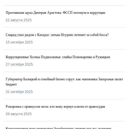
Прогнившая щука Дмитрия Аристова: ФССП потонула в коррупции
22 августа 2025
Снаряд упал рядом с Кахидзе: латыш Исуринс потянет за собой босса?
15 октября 2025
Коррупционные Холмы Подмосковья: спайка Пономаренко и Ружицких
27 октября 2025
Губернатор Балицкий и семейный бизнес-спрут: как чиновники Запорожья пилят
бюджет
31 октября 2025
Рокировка с привкусом мела: кто кому вернул ключи от правосудия
26 августа 2025
Коррупционная нота американца Зильберквита: причем тут экс-акционер