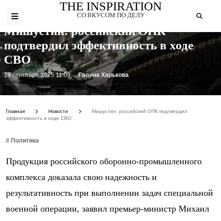
THE INSPIRATION
СО ВКУСОМ ПО ДЕЛУ
Мишустин: российский ОПК
подтвердил эффективность в ходе
СВО
19 сентября 2025 11:09
Галина Харькова
Фото: https://cdn.iz.ru/sites/default/files/styles/900x506/public/news-2025-09/RIA_8620650.HR_.jpg?itok=KYq4lD_0
Главная
Новости
Мишустин: российский ОПК подтвердил
эффективность в ходе СВО
# Политика
Продукция российского оборонно-промышленного
комплекса доказала свою надежность и
результативность при выполнении задач специальной
военной операции, заявил премьер-министр Михаил