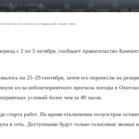
cmno/2025_09_17_100004.jpg
 интернета из-за ремонта подводной линии связи
алось на 25–29 сентября, затем его перенесли на резер
инули из-за неблагоприятного прогноза погоды в Охотско
оприятных условий более чем за 48 часов.
о старта работ. На время отключения полуостров остане
упа в сеть. Доступными будут только голосовые звонки 