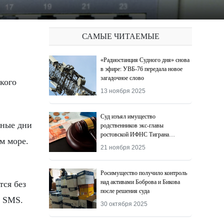
САМЫЕ ЧИТАЕМЫЕ
«Радиостанция Судного дня» снова
в эфире: УВБ-76 передала новое
загадочное слово
13 ноября 2025
Суд изъял имущество
вные дни
родственников экс-главы
ростовской ИФНС Тиграна
м море.
Додохяна
21 ноября 2025
Росимущество получило контроль
над активами Боброва и Бикова
тся без
после решения суда
и SMS.
30 октября 2025