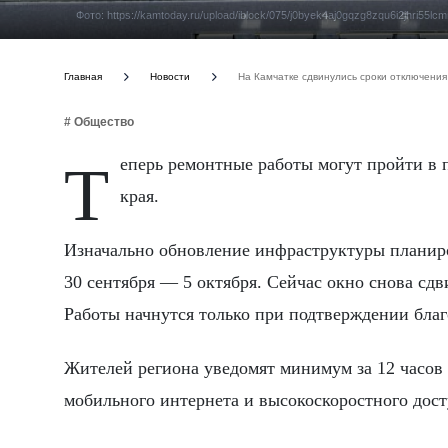
Фото: https://kamtoday.ru/upload/iblock/075/j0byek4aj0gqzg8zqu6i2jhri55l
Главная
Новости
На Камчатке сдвинулись сроки отключения
# Общество
Теперь ремонтные работы могут пройти в период с 2 по 5 октября, сообщает правительство Камчатского
края.
Изначально обновление инфраструктуры планиров
30 сентября — 5 октября. Сейчас окно снова сдв
Работы начнутся только при подтверждении благ
Жителей региона уведомят минимум за 12 часов д
мобильного интернета и высокоскоростного дост