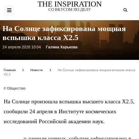
THE INSPIRATION
СО ВКУСОМ ПО ДЕЛУ
На Солнце зафиксирована мощная
вспышка класса X2.5
24 апреля 2026 10:04
Галина Харькова
Фото: https://cdn.iz.ru/sites/default/files/styles/900x506/public/news-2026-04/PVL06928-1-%284%29.jpg?itok=ybbD8IpC
Главная
Новости
На Солнце зафиксирована мощная вспышка класса
X2.5
# Общество
На Солнце произошла вспышка высшего класса X2.5,
сообщили 24 апреля в Институте космических
исследований Российской академии наук.