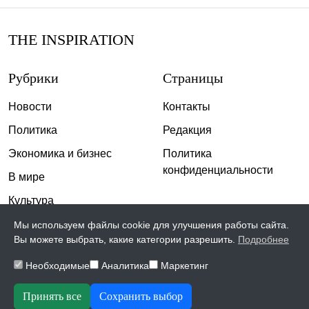
THE INSPIRATION
Рубрики
Страницы
Новости
Контакты
Политика
Редакция
Экономика и бизнес
Политика
конфиденциальности
В мире
Культура
Спорт
Мы используем файлы cookie для улучшения работы сайта.
Вы можете выбрать, какие категории разрешить.
Подробнее
Общество
Необходимые
Аналитика
Маркетинг
Происшествия
Скандалы
Принять все
Сохранить выбор