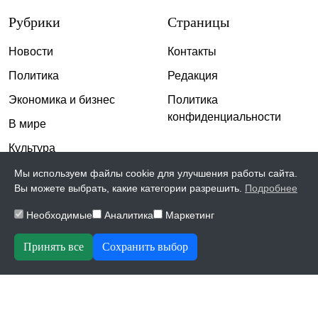
Рубрики
Страницы
Новости
Контакты
Политика
Редакция
Экономика и бизнес
Политика
конфиденциальности
В мире
Культура
Спорт
Мы используем файлы cookie для улучшения работы сайта.
Вы можете выбрать, какие категории разрешить.
Подробнее
Общество
Необходимые
Аналитика
Маркетинг
Происшествия
Скандалы
Принять все
Сохранить выбор
© 2026, The Inspiration | Все права защищены