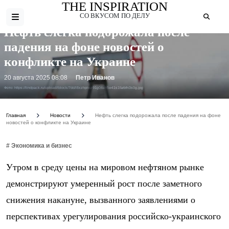
THE INSPIRATION
СО ВКУСОМ ПО ДЕЛУ
Нефть слегка подорожала после
падения на фоне новостей о
конфликте на Украине
20 августа 2025 08:08
Петр Иванов
Фото: https://lindpack.ru/upload/iblock/7dd/l8xzhpiwz91g04eh5w41s1farbfn3s0g.jpg
Главная
Новости
Нефть слегка подорожала после падения на фоне
новостей о конфликте на Украине
# Экономика и бизнес
Утром в среду цены на мировом нефтяном рынке
демонстрируют умеренный рост после заметного
снижения накануне, вызванного заявлениями о
перспективах урегулирования российско-украинского