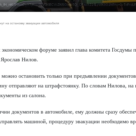
21iDEh_fH_nKUPXuaDyXTjHou4MVO6BCVoZKf9GqVe5Q_CPawk214LyWK9G1N5ho=0vTeFrqLR
нут на остановку эвакуации автомобиля
 Ярослав Нилов.
 можно остановить только при предъявлении документов
ину отправляют на штрафстоянку. По словам Нилова, на
окументы из салона.
личии документов в автомобиле, ему должны сразу обеспе
 управлять машиной, процедуру эвакуации необходимо в