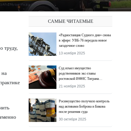
zA8sDNyqynrYw.jpg
САМЫЕ ЧИТАЕМЫЕ
«Радиостанция Судного дня» снова
в эфире: УВБ-76 передала новое
загадочное слово
13 ноября 2025
Суд изъял имущество
 на
родственников экс-главы
ростовской ИФНС Тиграна
 практике
Додохяна
21 ноября 2025
Росимущество получило контроль
над активами Боброва и Бикова
чить
после решения суда
ременно
30 октября 2025