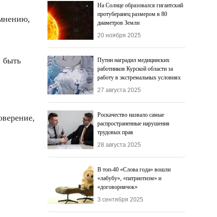
На Солнце образовался гигантский
протуберанец размером в 80
 мнению,
диаметров Земли
20 ноября 2025
н быть
Путин наградил медицинских
работников Курской области за
работу в экстремальных условиях
27 августа 2025
Роскачество назвалo самые
оверение,
распространенные нарушения
трудовых прав
28 августа 2025
В топ-40 «Слова года» вошли
«лабубу», «патриотизм» и
«договорнячок»
3 сентября 2025