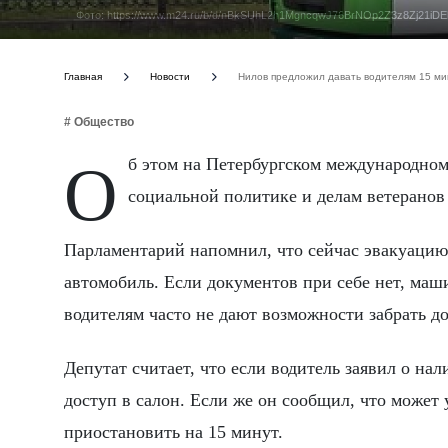
Фото: https://www.m24.ru/b/d/nBkSUhL2h1MgncqwJ76BrNOp2Z3z8Zj
Главная
Новости
Нилов предложил давать водителям 15 ми
# Общество
Об этом на Петербургском международном экономическом форуме заявил глава комитета Госдумы по труду,
социальной политике и делам ветеранов
Парламентарий напомнил, что сейчас эвакуацию
автомобиль. Если документов при себе нет, маш
водителям часто не дают возможности забрать д
Депутат считает, что если водитель заявил о на
доступ в салон. Если же он сообщил, что может
приостановить на 15 минут.