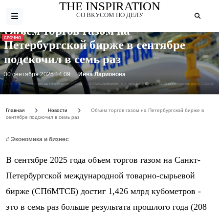
THE INSPIRATION
СО ВКУСОМ ПО ДЕЛУ
Объем торгов газом на
СРОЧНО
Петербургской бирже в сентябре
подскочил в семь раз
30 сентября 2025 14:09
Инна Ларионова
Фото: https://cdnuploads.aa.com.tr/uploads/Contents/2022/05/20/thumbs_b_c_df2e4a036019d9b741680b90c33eb3cb.jpg?v=135432
Главная
Новости
Объем торгов газом на Петербургской бирже в
сентябре подскочил в семь раз
# Экономика и бизнес
В сентябре 2025 года объем торгов газом на Санкт-
Петербургской международной товарно-сырьевой
бирже (СПбМТСБ) достиг 1,426 млрд кубометров -
это в семь раз больше результата прошлого года (208