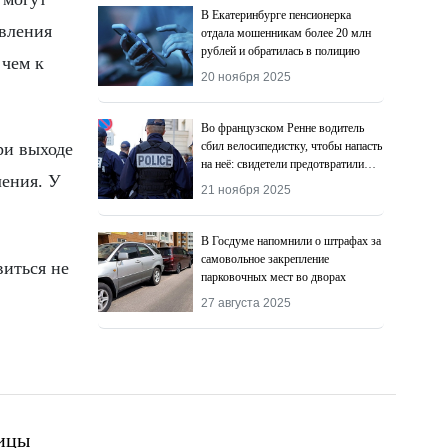
В Екатеринбурге пенсионерка
овления
отдала мошенникам более 20 млн
рублей и обратилась в полицию
 чем к
20 ноября 2025
Во французском Ренне водитель
сбил велосипедистку, чтобы напасть
ри выходе
на неё: свидетели предотвратили
ления. У
преступление
21 ноября 2025
В Госдуме напомнили о штрафах за
самовольное закрепление
виться не
парковочных мест во дворах
27 августа 2025
ицы