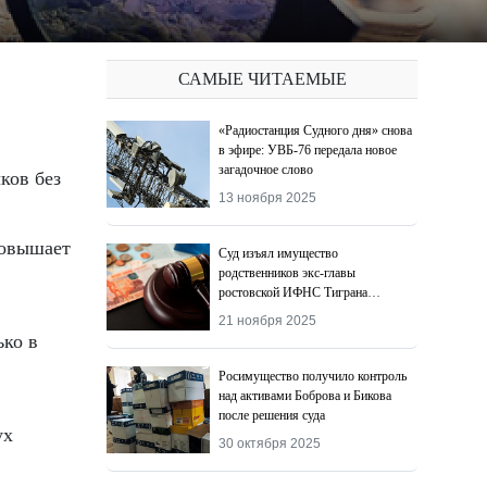
САМЫЕ ЧИТАЕМЫЕ
«Радиостанция Судного дня» снова
в эфире: УВБ-76 передала новое
загадочное слово
13 ноября 2025
повышает
Суд изъял имущество
родственников экс-главы
ростовской ИФНС Тиграна
Додохяна
21 ноября 2025
ько в
Росимущество получило контроль
над активами Боброва и Бикова
после решения суда
ух
30 октября 2025