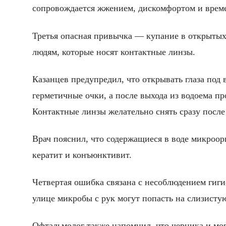
сопровождается жжением, дискомфортом и врем
Третья опасная привычка — купание в открытых
людям, которые носят контактные линзы.
Казанцев предупредил, что открывать глаза под 
герметичные очки, а после выхода из водоема п
Контактные линзы желательно снять сразу после
Врач пояснил, что содержащиеся в воде микроор
кератит и конъюнктивит.
Четвертая ошибка связана с несоблюдением гиг
улице микробы с рук могут попасть на слизистую
Офтальмолог также напомнил, что черника и мо