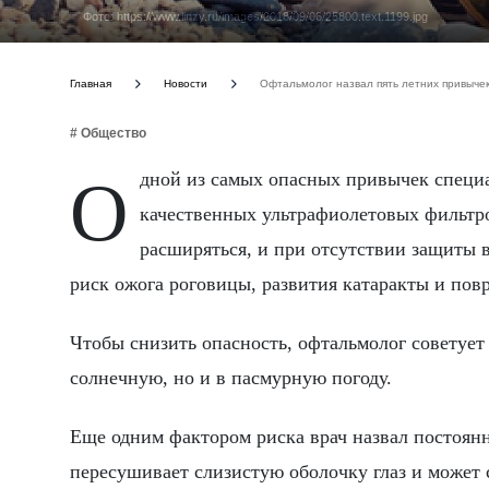
Фото: https://www.linzy.ru/images/2018/09/06/25800.text.1199.jpg
Главная
Новости
Офтальмолог назвал пять летних привычек
# Общество
Одной из самых опасных привычек специалист назвал использование дешевых солнцезащитных очков без
качественных ультрафиолетовых фильтро
расширяться, и при отсутствии защиты в
риск ожога роговицы, развития катаракты и пов
Чтобы снизить опасность, офтальмолог советует
солнечную, но и в пасмурную погоду.
Еще одним фактором риска врач назвал постоян
пересушивает слизистую оболочку глаз и может 