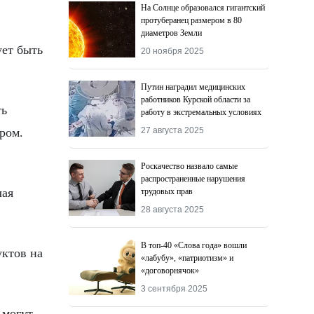
На Солнце образовался гигантский
протуберанец размером в 80
диаметров Земли
ует быть
20 ноября 2025
Путин наградил медицинских
работников Курской области за
ть
работу в экстремальных условиях
ром.
27 августа 2025
Роскачество назвалo самые
распространенные нарушения
чая
трудовых прав
28 августа 2025
В топ-40 «Слова года» вошли
уктов на
«лабубу», «патриотизм» и
«договорнячок»
3 сентября 2025
 могут