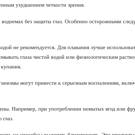
енным ухудшением четкости зрения.
 водоемах без защиты глаз. Особенно осторожными след
водой не рекомендуется. Для плавания лучше использова
ромывать глаза чистой водой или физиологическим раство
 купания.
ганизмы могут привести к серьезным воспалениям, вклю
иены. Например, при употреблении немытых ягод или фр
 глаз.
рковь не способны вылечить близорукость. Эти продукты