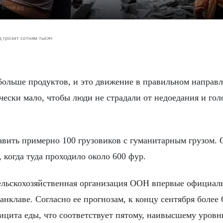
Isreal.jpg
д грозит сотням тысяч
ски мало, чтобы люди не страдали от недоедания и голо
авить примерно 100 грузовиков с гуманитарным грузом. 
 когда туда проходило около 600 фур.
ельскохозяйственная организация ООН впервые официал
анклаве. Согласно ее прогнозам, к концу сентября более 
ицита еды, что соответствует пятому, наивысшему уров