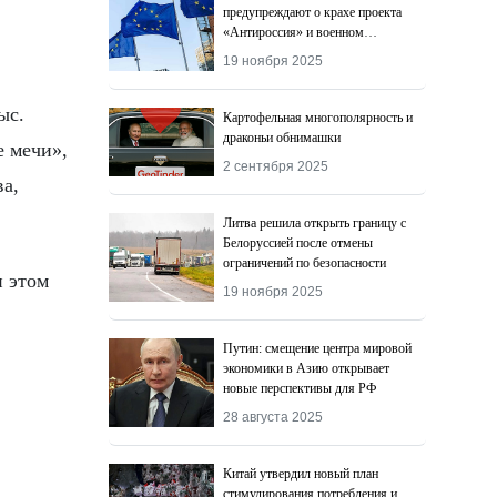
предупреждают о крахе проекта
«Антироссия» и военном
поражении Киева
19 ноября 2025
ыс.
Картофельная многополярность и
драконьи обнимашки
е мечи»,
2 сентября 2025
ва,
Литва решила открыть границу с
Белоруссией после отмены
ограничений по безопасности
и этом
19 ноября 2025
Путин: смещение центра мировой
экономики в Азию открывает
новые перспективы для РФ
28 августа 2025
Китай утвердил новый план
стимулирования потребления и