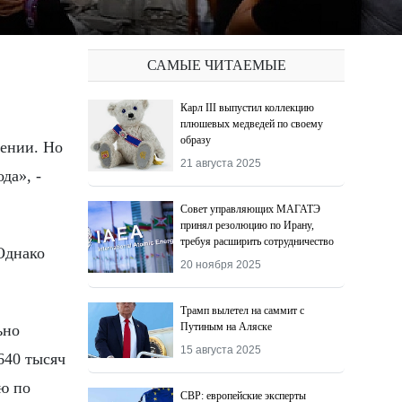
САМЫЕ ЧИТАЕМЫЕ
Карл III выпустил коллекцию
плюшевых медведей по своему
образу
21 августа 2025
да», -
Совет управляющих МАГАТЭ
принял резолюцию по Ирану,
требуя расширить сотрудничество
Однако
20 ноября 2025
Трамп вылетел на саммит с
Путиным на Аляске
ьно
15 августа 2025
640 тысяч
ню по
СВР: европейские эксперты