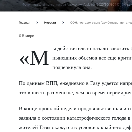
Фото: https://cdn.punchng.com/wp-content/uploads/2023/10/09084745/Gaza-
Главная
Новости
ООН: поставок еды в Газу больше, но голо
# В мире
«Мы действительно начали завозить больше продуктов, и это движение в правильном направлении. Но
нынешних объемов все еще критиче
подчеркнула она.
По данным ВПП, ежедневно в Газу удается напр
это в шесть раз меньше, чем во время перемирия,
В конце прошлой недели продовольственная и с
заявила о состоянии катастрофического голода в 
жителей Газы окажутся в условиях крайнего деф