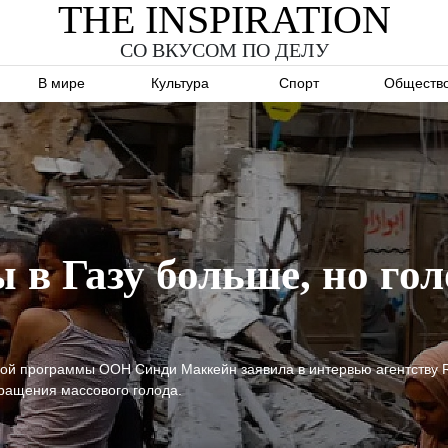
THE INSPIRATION
СО ВКУСОМ ПО ДЕЛУ
В мире
Культура
Спорт
Обществ
 в Газу больше, но гол
й программы ООН Синди Маккейн заявила в интервью агентству Reu
вращения массового голода.