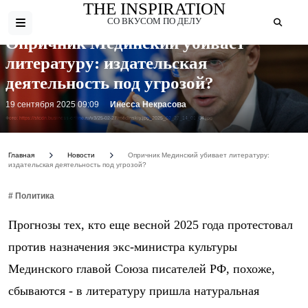
THE INSPIRATION
СО ВКУСОМ ПО ДЕЛУ
Опричник Мединский убивает
литературу: издательская
деятельность под угрозой?
19 сентября 2025 09:09
Инесса Некрасова
Фото: https://stcdn.business-online.ru/v3/25-02-27/medinskiy.jpg_2025_02_27_14_01_04.jpg
Главная
Новости
Опричник Мединский убивает литературу:
издательская деятельность под угрозой?
# Политика
Прогнозы тех, кто еще весной 2025 года протестовал
против назначения экс-министра культуры
Мединского главой Союза писателей РФ, похоже,
сбываются - в литературу пришла натуральная