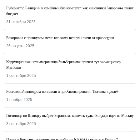
Губернатор Балицкий и семейный бизнес-спрут: как чиновники Запорожья пилят
бюджет
31 октября 2025
Рокировка с привкусом мела: кто кому вернул ключи от правосудия
26 августа 2025
Коррупционная нота американца Зильберквита: причем тут экс-акционер
Merliona?
1 сентября 2025
Ростовский ипподром попилили и приХватизировали: Ткачевы в доле?
1 ноября 2025
Гостиница по Шмидту выйдет Берлином: кошелек судьи Бондара идет на Москву
3 сентября 2025
Паутина Когогина: «экономия» на рабочих КАМАЗа уходит в Европу?