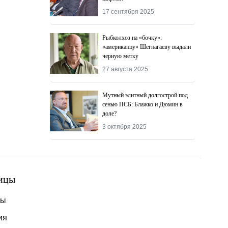
17 сентября 2025
Рыбколхоз на «бочку»:
«американцу» Шегнагаеву выдали
черную метку
27 августа 2025
Мутный элитный долгострой под
сенью ПСБ: Блажко и Дюмин в
доле?
3 октября 2025
ицы
ты
ия