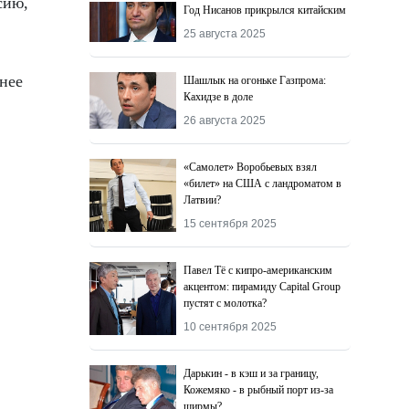
сию,
Год Нисанов прикрылся китайским
25 августа 2025
 нее
Шашлык на огоньке Газпрома:
Кахидзе в доле
26 августа 2025
«Самолет» Воробьевых взял
«билет» на США с ландроматом в
Латвии?
15 сентября 2025
Павел Тё с кипро-американским
акцентом: пирамиду Capital Group
пустят с молотка?
10 сентября 2025
Дарькин - в кэш и за границу,
Кожемяко - в рыбный порт из-за
ширмы?