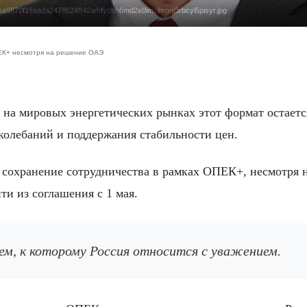
0bba9870f18aada2478b24840a/hfydbh6md2x0imolmgnj3rbcyl5pisyr.jpg
ПЕК+ несмотря на решение ОАЭ
колебаний и поддержания стабильности цен.
 сохранение сотрудничества в рамках ОПЕК+, несмотря 
и из соглашения с 1 мая.
ем, к которому Россия относится с уважением.