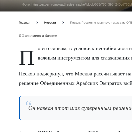
Фото: https://expert.ru/upload/resize_cache/iblock/083/780_398_240cd75
Главная
Новости
Песков: Россия не планирует выход из О
# Экономика и бизнес
По его словам, в условиях нестабильности на мировых энергетических рынках этот формат остается
важным инструментом для сглаживания 
Песков подчеркнул, что Москва рассчитывает на
решение Объединенных Арабских Эмиратов выйт
Он назвал этот шаг суверенным решени