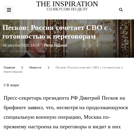
THE INSPIRATION
СО ВКУСОМ ПО ДЕЛУ
Песков: Россия сочетает СВО с
готовностью к переговорам
28 августа 2025 13:08
Петр Иванов
Фото: https://www.interfax.ru/ftproot/textphotos/2025/08/28/pe700.jpg
Главная
Новости
Песков: Россия сочетает СВО с готовностью к
переговорам
# В мире
Пресс-секретарь президента РФ Дмитрий Песков на
брифинге заявил, что, несмотря на продолжающуюся
специальную военную операцию, Москва по-
прежнему настроена на переговоры и видит в них