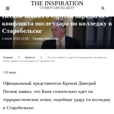
THE INSPIRATION
СО ВКУСОМ ПО ДЕЛУ
Песков заявил о «другой парадигме»
конфликта после удара по колледжу в
Старобельске
2 июня 2026 13:06
Галина Харькова
Фото: https://cdn.iz.ru/sites/default/files/styles/900x506/public/news-2026-06/ER1_4823%20%284%29%20copy.jpg?itok=kMVd99V7
Главная
Новости
Песков заявил о «другой парадигме» конфликта
после удара по колледжу в Старобельске
# В мире
Официальный представитель Кремля Дмитрий
Песков заявил, что Киев сознательно идет на
террористические атаки, подобные удару по колледжу
в Старобельске.