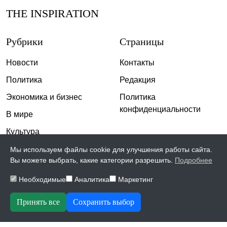
THE INSPIRATION
Рубрики
Страницы
Новости
Контакты
Политика
Редакция
Экономика и бизнес
Политика
конфиденциальности
В мире
Культура
Спорт
Мы используем файлы cookie для улучшения работы сайта.
Вы можете выбрать, какие категории разрешить.
Подробнее
Общество
Необходимые
Аналитика
Маркетинг
Происшествия
Скандалы
Принять все
Сохранить выбор