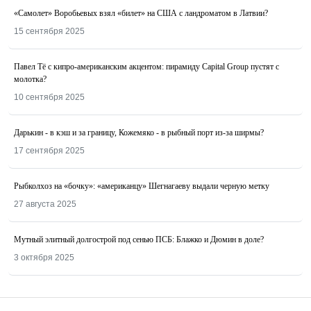
«Самолет» Воробьевых взял «билет» на США с ландроматом в Латвии?
15 сентября 2025
Павел Тё с кипро-американским акцентом: пирамиду Capital Group пустят с
молотка?
10 сентября 2025
Дарькин - в кэш и за границу, Кожемяко - в рыбный порт из-за ширмы?
17 сентября 2025
Рыбколхоз на «бочку»: «американцу» Шегнагаеву выдали черную метку
27 августа 2025
Мутный элитный долгострой под сенью ПСБ: Блажко и Дюмин в доле?
3 октября 2025