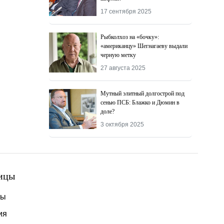
17 сентября 2025
Рыбколхоз на «бочку»:
«американцу» Шегнагаеву выдали
черную метку
27 августа 2025
Мутный элитный долгострой под
сенью ПСБ: Блажко и Дюмин в
доле?
3 октября 2025
ицы
ты
ия