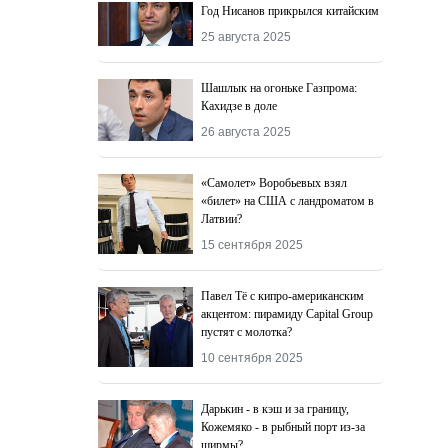
Год Нисанов прикрылся китайским
25 августа 2025
Шашлык на огоньке Газпрома:
Кахидзе в доле
26 августа 2025
«Самолет» Воробьевых взял
«билет» на США с ландроматом в
Латвии?
15 сентября 2025
Павел Тё с кипро-американским
акцентом: пирамиду Capital Group
пустят с молотка?
10 сентября 2025
Дарькин - в кэш и за границу,
Кожемяко - в рыбный порт из-за
ширмы?