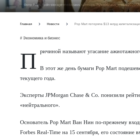
Фото: https://cdn-storage-media.tass.ru/resize/752x496/tass_media/2025/
Главная
Новости
Pop Mart потеряла $13 млрд капитализаци
# Экономика и бизнес
Причиной называют угасание ажиотажног
В этот же день бумаги Pop Mart подешев
текущего года.
Эксперты JPMorgan Chase & Co. понизили рейти
«нейтрального».
Основатель Pop Mart Ван Нин по-прежнему вход
Forbes Real-Time на 15 сентября, его состояние 