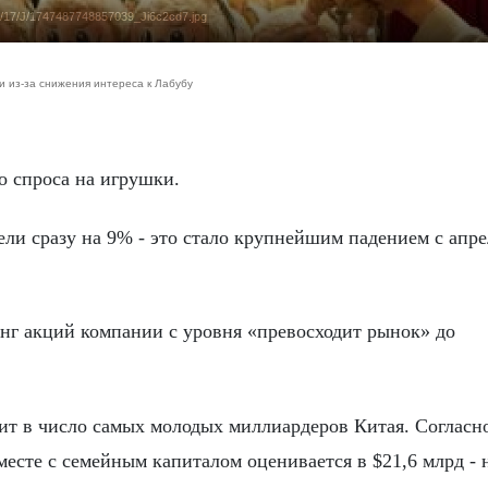
05/17/J/1747487748857039_Ji6c2cd7.jpg
и из-за снижения интереса к Лабубу
о спроса на игрушки.
ели сразу на 9% - это стало крупнейшим падением с апре
нг акций компании с уровня «превосходит рынок» до
ит в число самых молодых миллиардеров Китая. Согласн
вместе с семейным капиталом оценивается в $21,6 млрд - 