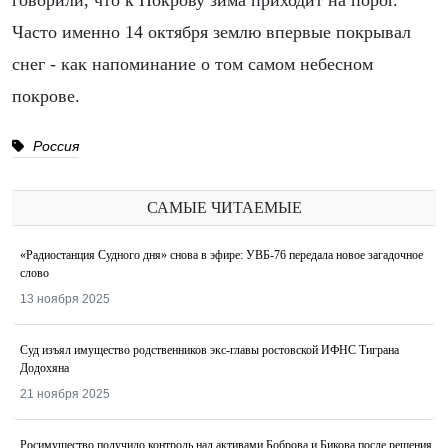
говорили, что к Покрову зима приходит на порог.
Часто именно 14 октября землю впервые покрывал
снег - как напоминание о том самом небесном
покрове.
Россия
САМЫЕ ЧИТАЕМЫЕ
«Радиостанция Судного дня» снова в эфире: УВБ-76 передала новое загадочное
слово
13 ноября 2025
Суд изъял имущество родственников экс-главы ростовской ИФНС Тиграна
Додохяна
21 ноября 2025
Росимущество получило контроль над активами Боброва и Бикова после решения