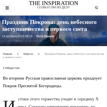
THE INSPIRATION
СО ВКУСОМ ПО ДЕЛУ
Праздник Покрова: день небесного
заступничества и первого снега
14 октября 2025 08:10
Петр Иванов
Фото: https://mogilev.1prof.by/file/2025/10/62a170c2-cacc-5cdd-ab93-ecea88b1506d-1024x576.jpg
Главная
Новости
Праздник Покрова: день небесного заступничества
и первого снега
# Общество
Во вторник Русская православная церковь празднует
Покров Пресвятой Богородицы.
Истоки этого торжества уходят в середину X
века. Согласно церковному преданию, во