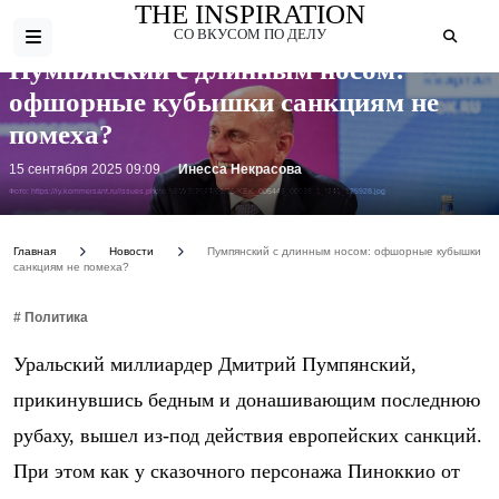
THE INSPIRATION
СО ВКУСОМ ПО ДЕЛУ
Пумпянский с длинным носом:
офшорные кубышки санкциям не
помеха?
15 сентября 2025 09:09
Инесса Некрасова
Фото: https://iy.kommersant.ru/Issues.photo/NEWS/2024/06/26/KEK_005446_00039_1_t241_125928.jpg
Главная
Новости
Пумпянский с длинным носом: офшорные кубышки
санкциям не помеха?
# Политика
Уральский миллиардер Дмитрий Пумпянский,
прикинувшись бедным и донашивающим последнюю
рубаху, вышел из-под действия европейских санкций.
При этом как у сказочного персонажа Пиноккио от