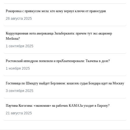
Рокировка с привкусом мела: кто кому вернул ключи от правосудия
26 августа 2025
Коррупционная нота американца Зильберквита: причем тут экс-акционер
Merliona?
1 сентября 2025
Ростовский ипподром попилили и приХватизировали: Ткачевы в доле?
1 ноября 2025
Гостиница по Шмидту выйдет Берлином: кошелек судьи Бондара идет на Москву
3 сентября 2025
Паутина Когогина: «экономия» на рабочих КАМАЗа уходит в Европу?
21 августа 2025