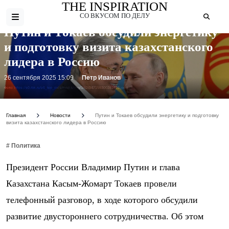
THE INSPIRATION
СО ВКУСОМ ПО ДЕЛУ
Путин и Токаев обсудили энергетику
и подготовку визита казахстанского
лидера в Россию
26 сентября 2025 15:09
Петр Иванов
Фото: https://s0.rbk.ru/v6_top_pics/media/img/3/62/347159300281623.jpeg
Главная
Новости
Путин и Токаев обсудили энергетику и подготовку
визита казахстанского лидера в Россию
# Политика
Президент России Владимир Путин и глава
Казахстана Касым-Жомарт Токаев провели
телефонный разговор, в ходе которого обсудили
развитие двустороннего сотрудничества. Об этом