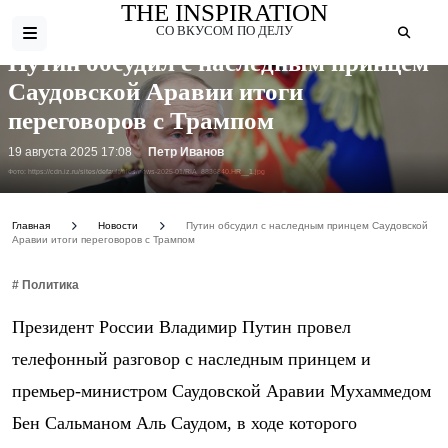
THE INSPIRATION
СО ВКУСОМ ПО ДЕЛУ
Путин обсудил с наследным принцем
Саудовской Аравии итоги
переговоров с Трампом
19 августа 2025 17:08
Петр Иванов
Фото: https://cdn.iz.ru/sites/default/files/news-2025-01/RIA_8836840.HR__1.jpg
Главная
Новости
Путин обсудил с наследным принцем Саудовской
Аравии итоги переговоров с Трампом
# Политика
Президент России Владимир Путин провел
телефонный разговор с наследным принцем и
премьер-министром Саудовской Аравии Мухаммедом
Бен Сальманом Аль Саудом, в ходе которого