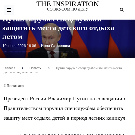
THE INSPIRATION
СО ВКУСОМ ПО ДЕЛУ
Путин поручил спецслужбам
защитить места детского отдыха
летом
10 июня 2026 16:06
Инна Ларионова
Фото: https://cdn5.vedomosti.ru/image/2026/3m/10t3ne/original-1bpc.jpg
Главная
Новости
Путин поручил спецслужбам защитить места
детского отдыха летом
# Политика
Президент России Владимир Путин на совещании с
Правительством поручил спецслужбам обеспечить
защиту мест отдыха детей в период летних каникул.