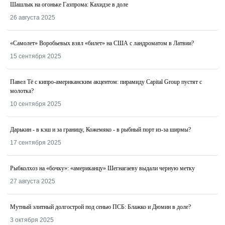
Шашлык на огоньке Газпрома: Кахидзе в доле
26 августа 2025
«Самолет» Воробьевых взял «билет» на США с ландроматом в Латвии?
15 сентября 2025
Павел Тё с кипро-американским акцентом: пирамиду Capital Group пустят с
молотка?
10 сентября 2025
Дарькин - в кэш и за границу, Кожемяко - в рыбный порт из-за ширмы?
17 сентября 2025
Рыбколхоз на «бочку»: «американцу» Шегнагаеву выдали черную метку
27 августа 2025
Мутный элитный долгострой под сенью ПСБ: Блажко и Дюмин в доле?
3 октября 2025