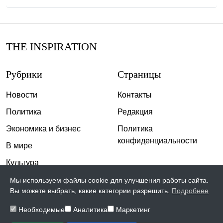
THE INSPIRATION
Рубрики
Страницы
Новости
Контакты
Политика
Редакция
Экономика и бизнес
Политика
конфиденциальности
В мире
Культура
Спорт
Мы используем файлы cookie для улучшения работы сайта.
Вы можете выбрать, какие категории разрешить.
Подробнее
Общество
Необходимые
Аналитика
Маркетинг
Происшествия