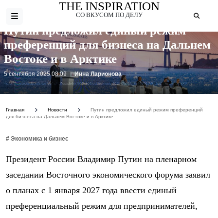
THE INSPIRATION
СО ВКУСОМ ПО ДЕЛУ
Путин предложил единый режим
преференций для бизнеса на Дальнем
Востоке и в Арктике
5 сентября 2025 08:09
Инна Ларионова
Фото: https://cdn.iz.ru/sites/default/files/styles/900x506/public/news-2025-09/RIA_8997506.HR_.jpg?itok=hm7sniXA
Главная
Новости
Путин предложил единый режим преференций
для бизнеса на Дальнем Востоке и в Арктике
# Экономика и бизнес
Президент России Владимир Путин на пленарном
заседании Восточного экономического форума заявил
о планах с 1 января 2027 года ввести единый
преференциальный режим для предпринимателей,