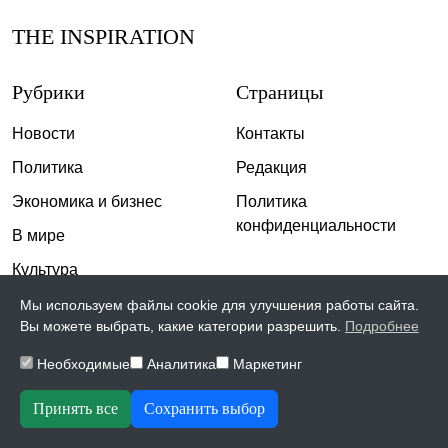
THE INSPIRATION
Рубрики
Страницы
Новости
Контакты
Политика
Редакция
Экономика и бизнес
Политика
конфиденциальности
В мире
Культура
Спорт
Мы используем файлы cookie для улучшения работы сайта.
Вы можете выбрать, какие категории разрешить.
Подробнее
Общество
Необходимые
Аналитика
Маркетинг
Происшествия
Скандалы
Принять все
Сохранить выбор