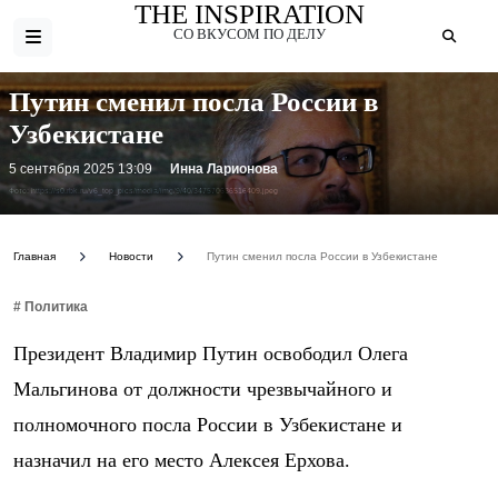
THE INSPIRATION
СО ВКУСОМ ПО ДЕЛУ
Путин сменил посла России в
Узбекистане
5 сентября 2025 13:09
Инна Ларионова
Фото: https://s0.rbk.ru/v6_top_pics/media/img/9/40/347570636516409.jpeg
Главная
Новости
Путин сменил посла России в Узбекистане
# Политика
Президент Владимир Путин освободил Олега
Мальгинова от должности чрезвычайного и
полномочного посла России в Узбекистане и
назначил на его место Алексея Ерхова.