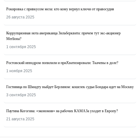
Рокировка с привкусом мела: кто кому вернул ключи от правосудия
26 августа 2025
Коррупционная нота американца Зильберквита: причем тут экс-акционер
Merliona?
1 сентября 2025
Ростовский ипподром попилили и приХватизировали: Ткачевы в доле?
1 ноября 2025
Гостиница по Шмидту выйдет Берлином: кошелек судьи Бондара идет на Москву
3 сентября 2025
Паутина Когогина: «экономия» на рабочих КАМАЗа уходит в Европу?
21 августа 2025