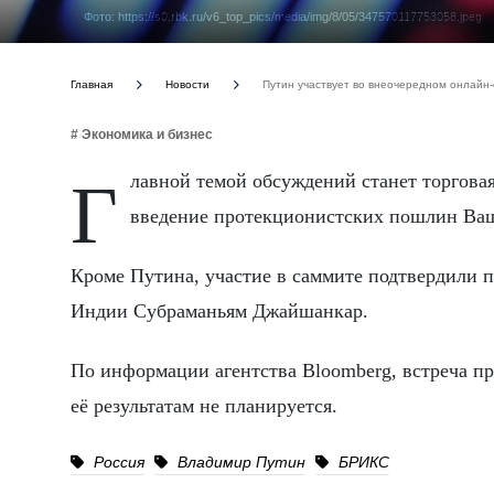
Фото: https://s0.rbk.ru/v6_top_pics/media/img/8/05/347570117753058.jpeg
Главная
Новости
Путин участвует во внеочередном онлай
# Экономика и бизнес
Главной темой обсуждений станет торговая политика президента США Дональда Трампа, в частности -
введение протекционистских пошлин Ва
Кроме Путина, участие в саммите подтвердили 
Индии Субраманьям Джайшанкар.
По информации агентства Bloomberg, встреча пр
её результатам не планируется.
Россия
Владимир Путин
БРИКС