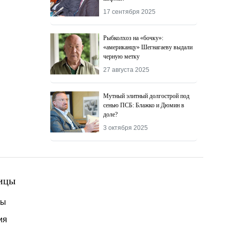
17 сентября 2025
Рыбколхоз на «бочку»:
«американцу» Шегнагаеву выдали
черную метку
27 августа 2025
Мутный элитный долгострой под
сенью ПСБ: Блажко и Дюмин в
доле?
3 октября 2025
ицы
ты
ия