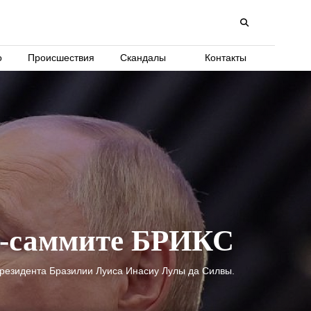
о
Происшествия
Скандалы
Контакты
йн-саммите БРИКС
резидента Бразилии Луиса Инасиу Лулы да Силвы.