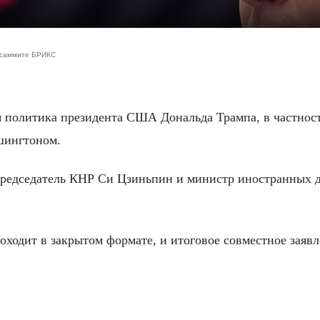
н-саммите БРИКС
шингтоном.
председатель КНР Си Цзиньпин и министр иностранных 
оходит в закрытом формате, и итоговое совместное заяв