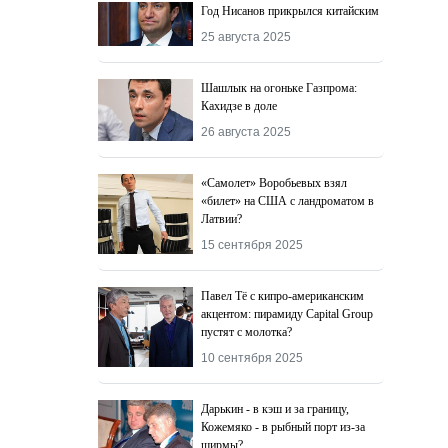
Год Нисанов прикрылся китайским
25 августа 2025
Шашлык на огоньке Газпрома:
Кахидзе в доле
26 августа 2025
«Самолет» Воробьевых взял
«билет» на США с ландроматом в
Латвии?
15 сентября 2025
Павел Тё с кипро-американским
акцентом: пирамиду Capital Group
пустят с молотка?
10 сентября 2025
Дарькин - в кэш и за границу,
Кожемяко - в рыбный порт из-за
ширмы?