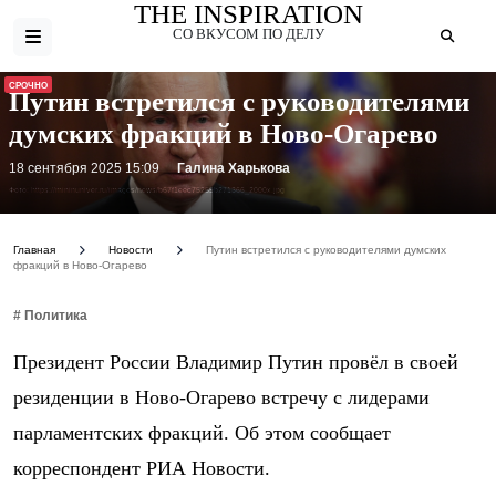
THE INSPIRATION
СО ВКУСОМ ПО ДЕЛУ
СРОЧНО
Путин встретился с руководителями
думских фракций в Ново-Огарево
18 сентября 2025 15:09
Галина Харькова
Фото: https://mininuniver.ru/images/news/b67f1eec75259b271366_2000x.jpg
Главная
Новости
Путин встретился с руководителями думских
фракций в Ново-Огарево
# Политика
Президент России Владимир Путин провёл в своей
резиденции в Ново-Огарево встречу с лидерами
парламентских фракций. Об этом сообщает
корреспондент РИА Новости.