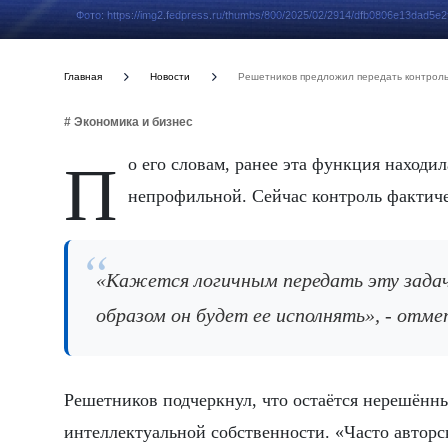
Фото: https://img2.fedpress.ru/thumbs/800/2025/02/2914/dfb0806e13dad5e
Главная
Новости
Решетников предложил передать контроль
# Экономика и бизнес
По его словам, ранее эта функция находилась в ведении МВД, однако ведомство отказалось от неё как
непрофильной. Сейчас контроль фактиче
«Кажется логичным передать эту задачу Роспатенту, но при этом важно понимать, каким
образом он будет ее исполнять», - отм
Решетников подчеркнул, что остаётся нерешённ
интеллектуальной собственности. «Часто авторск