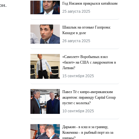
Год Нисанов прикрылся китайским
он.
25 августа 2025
Шашлык на огоньке Газпрома:
Кахидзе в доле
26 августа 2025
«Самолет» Воробьевых взял
«билет» на США с ландроматом в
Латвии?
15 сентября 2025
Павел Тё с кипро-американским
акцентом: пирамиду Capital Group
пустят с молотка?
10 сентября 2025
Дарькин - в кэш и за границу,
Кожемяко - в рыбный порт из-за
ширмы?