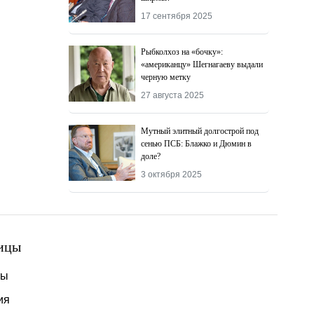
17 сентября 2025
Рыбколхоз на «бочку»:
«американцу» Шегнагаеву выдали
черную метку
27 августа 2025
Мутный элитный долгострой под
сенью ПСБ: Блажко и Дюмин в
доле?
3 октября 2025
ицы
ты
ия