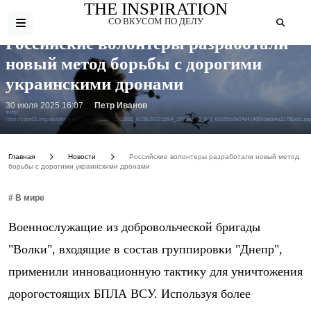
THE INSPIRATION
СО ВКУСОМ ПО ДЕЛУ
Российские волонтеры разработали
новый метод борьбы с дорогими
украинскими дронами
30 июля 2025 16:07
Петр Иванов
Фото:
https://cdnn21.img.ria.ru/images/07e9/06/05/2021062883_0:236:3072:1964_1920x0_80_0_0_021f30c0e24d424606da6b4a21785e5c.jpg
Главная
Новости
Российские волонтеры разработали новый метод
борьбы с дорогими украинскими дронами
# В мире
Военнослужащие из добровольческой бригады
"Волки", входящие в состав группировки "Днепр",
применили инновационную тактику для уничтожения
дорогостоящих БПЛА ВСУ. Используя более