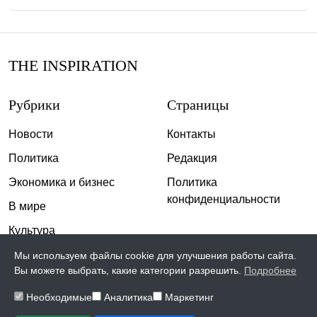
THE INSPIRATION
Рубрики
Страницы
Новости
Контакты
Политика
Редакция
Экономика и бизнес
Политика
конфиденциальности
В мире
Культура
Спорт
Мы используем файлы cookie для улучшения работы сайта.
Вы можете выбрать, какие категории разрешить.
Подробнее
Общество
Необходимые
Аналитика
Маркетинг
Происшествия