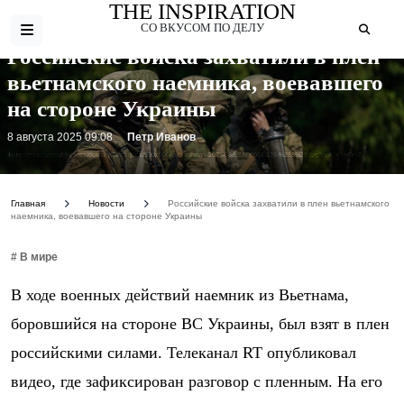
THE INSPIRATION
СО ВКУСОМ ПО ДЕЛУ
Российские войска захватили в плен
вьетнамского наемника, воевавшего
на стороне Украины
8 августа 2025 09:08
Петр Иванов
Фото: https://cdn.iz.ru/sites/default/files/styles/900x506/public/news-2025-08/LSA00068-135-%283%29.jpg?itok=dNkGhIPr
Главная
Новости
Российские войска захватили в плен вьетнамского
наемника, воевавшего на стороне Украины
# В мире
В ходе военных действий наемник из Вьетнама,
боровшийся на стороне ВС Украины, был взят в плен
российскими силами. Телеканал RT опубликовал
видео, где зафиксирован разговор с пленным. На его