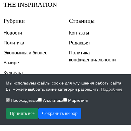
THE INSPIRATION
Рубрики
Страницы
Новости
Контакты
Политика
Редакция
Экономика и бизнес
Политика
конфиденциальности
В мире
Культура
Спорт
Мы используем файлы cookie для улучшения работы сайта.
Вы можете выбрать, какие категории разрешить.
Подробнее
Общество
Необходимые
Аналитика
Маркетинг
Происшествия
Скандалы
Принять все
Сохранить выбор