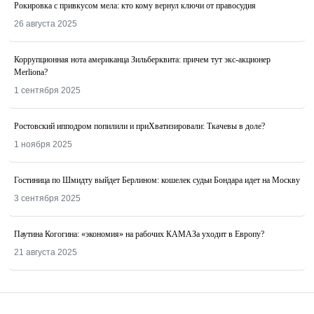
Рокировка с привкусом мела: кто кому вернул ключи от правосудия
26 августа 2025
Коррупционная нота американца Зильберквита: причем тут экс-акционер
Merliona?
1 сентября 2025
Ростовский ипподром попилили и приХватизировали: Ткачевы в доле?
1 ноября 2025
Гостиница по Шмидту выйдет Берлином: кошелек судьи Бондара идет на Москву
3 сентября 2025
Паутина Когогина: «экономия» на рабочих КАМАЗа уходит в Европу?
21 августа 2025