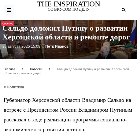
THE INSPIRATION
СО ВКУСОМ ПО ДЕЛУ
СРОЧНО
Сальдо доложил Путину о развитии
Херсонской области и ремонте дорог
26 августа 2025 15:08
Петр Иванов
Фото: https://khogov.ru/wp-content/uploads/2024/06/2024-06-25-16.27.38.jpg
Главная
Новости
Сальдо доложил Путину о развитии Херсонской
области и ремонте дорог
# Политика
Губернатор Херсонской области Владимир Сальдо на
встрече с Президентом России Владимиром Путиным
рассказал о ходе реализации программы социально-
экономического развития региона.