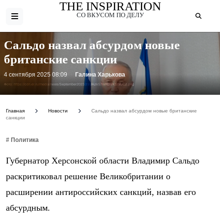
THE INSPIRATION
СО ВКУСОМ ПО ДЕЛУ
Сальдо назвал абсурдом новые
британские санкции
4 сентября 2025 08:09
Галина Харькова
Фото: https://cdn.er.ru/media/news/September2023/zsUAzk57nrRDVKSfaUCz.png
Главная
Новости
Сальдо назвал абсурдом новые британские
санкции
# Политика
Губернатор Херсонской области Владимир Сальдо
раскритиковал решение Великобритании о
расширении антироссийских санкций, назвав его
абсурдным.