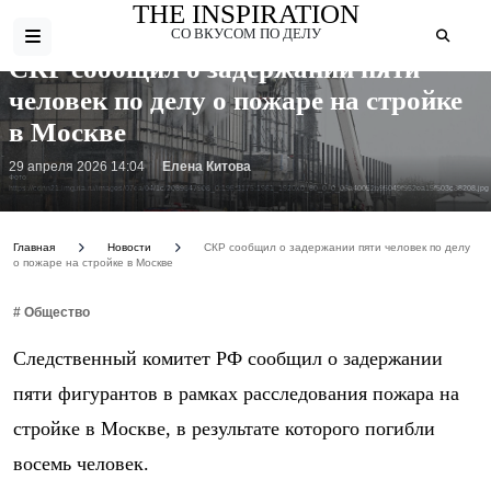
THE INSPIRATION
СО ВКУСОМ ПО ДЕЛУ
СКР сообщил о задержании пяти
человек по делу о пожаре на стройке
в Москве
29 апреля 2026 14:04
Елена Китова
Фото:
https://cdnn21.img.ria.ru/images/07ea/04/1c/2089347908_0:195:3175:1981_1920x0_80_0_0_06a40052b95049f952ea15f503c88208.jpg
Главная
Новости
СКР сообщил о задержании пяти человек по делу
о пожаре на стройке в Москве
# Общество
Следственный комитет РФ сообщил о задержании
пяти фигурантов в рамках расследования пожара на
стройке в Москве, в результате которого погибли
восемь человек.