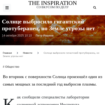
THE INSPIRATION
СО ВКУСОМ ПО ДЕЛУ
Солнце выбросило гигантский
протуберанец, но Земле угрозы нет
14 октября 2025 10:10
Петр Иванов
Фото: https://images.mir24.tv/GHdPuAxNU5U_bqaRcqR2gLqOyS-w0WNNeIr4fToWAAk/q:95/w:865/h:500/c:1200:706:nowe:0:97/rt:fill-
down/czM6Ly9taXIyNC10di9tZWRpYS9BcnRpY2xlL2ltYWdlL2ZiMWRlZmY4LWZlZmUtNDg1YS1iZjZkLWRmYjkzN2U3OTVjMi9vcmln
Главная
Новости
Солнце выбросило гигантский протуберанец, но
Земле угрозы нет
# Общество
Во вторник с поверхности Солнца произошёл один из
самых мощных за последний год выбросов плазмы.
Как сообщили специалисты лаборатории
солнечной астрономии Института